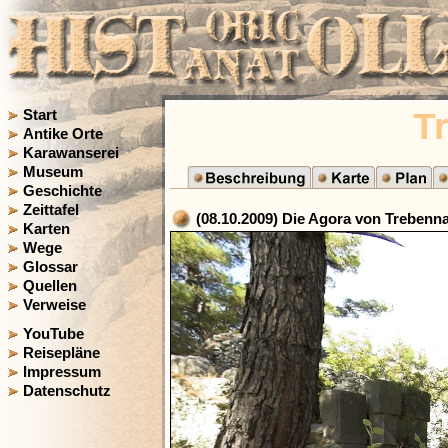
T
Start
Antike Orte
Karawanserei
Museum
Geschichte
Zeittafel
(08.10.2009) Die Agora von Trebenn
Karten
Wege
Glossar
Quellen
Verweise
YouTube
Reisepläne
Impressum
Datenschutz