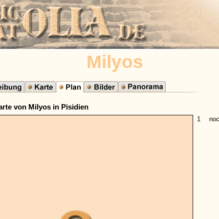
Milyos
rte von Milyos in Pisidien
1
noc