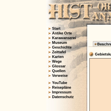
Start
Antike Orte
Karawanserei
Museum
Geschichte
Zeittafel
Gebietska
Karten
Wege
Glossar
Quellen
Verweise
YouTube
Reisepläne
Impressum
Datenschutz