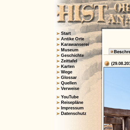
Start
Antike Orte
Karawanserei
Museum
Geschichte
Zeittafel
(29.08.20
Karten
Wege
Glossar
Quellen
Verweise
YouTube
Reisepläne
Impressum
Datenschutz