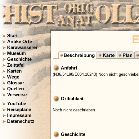
E
Start
Antike Orte
Karawanserei
Museum
Geschichte
Zeittafel
Anfahrt
Karten
(N36,54198/E034,10240) Noch nicht geschriebe
Wege
Glossar
Quellen
Verweise
Örtlichkeit
YouTube
Reisepläne
Noch nicht geschrieben
Impressum
Datenschutz
Geschichte