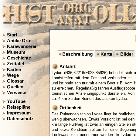
Start
Antike Orte
Karawanserei
Museum
Geschichte
Zeittafel
Anfahrt
Karten
Lydae (N36,62216/E028,85926) befindet sich a
Wege
Landstreifen mit dem Festland verbunden ist. 
Glossar
und ist praktisch nur mit einem Boot z.B. vom
Quellen
zu erreichen. Regelmäßig fahren Ausflugsboot
Verweise
touristischen Anziehungspunkt darstellen. Vo
ca. 4 km zu den Ruinen des antiken Lydae.
YouTube
Reisepläne
Örtlichkeit
Impressum
Das Ruinengebiet von Lydae liegt im östlichen T
Datenschutz
wenig überwachsen. Etwas Vorsicht ist bei den 
km lange Fußweg ist zwar an einigen Stellen s
und etwa Kondition sollten für eine Begehu
Trinkwasser mitgenommen werden. In Lydae gibt 